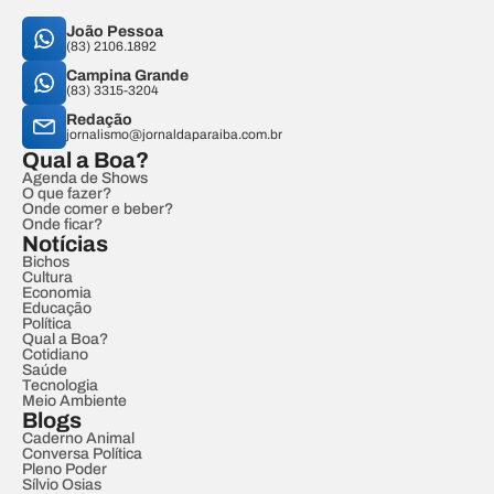
João Pessoa
(83) 2106.1892
Campina Grande
(83) 3315-3204
Redação
jornalismo@jornaldaparaiba.com.br
Qual a Boa?
Agenda de Shows
O que fazer?
Onde comer e beber?
Onde ficar?
Notícias
Bichos
Cultura
Economia
Educação
Política
Qual a Boa?
Cotidiano
Saúde
Tecnologia
Meio Ambiente
Blogs
Caderno Animal
Conversa Política
Pleno Poder
Sílvio Osias