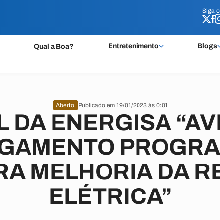
Siga 
Siga 
Entretenimento
Blogs
Qual a Boa?
Aberto
Publicado em 19/01/2023 às 0:01
L DA ENERGISA “AV
IGAMENTO PROGR
RA MELHORIA DA R
ELÉTRICA”