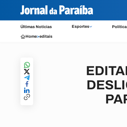
Esportes
Últimas Notícias
Política
Home
>
editais
EDITA
DESL
PA