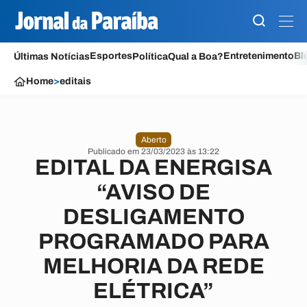
Esportes
Entretenimento
Bl
Últimas Notícias
Política
Qual a Boa?
Home
>
editais
Aberto
Publicado em 23/03/2023 às 13:22
EDITAL DA ENERGISA
“AVISO DE
DESLIGAMENTO
PROGRAMADO PARA
MELHORIA DA REDE
ELÉTRICA”