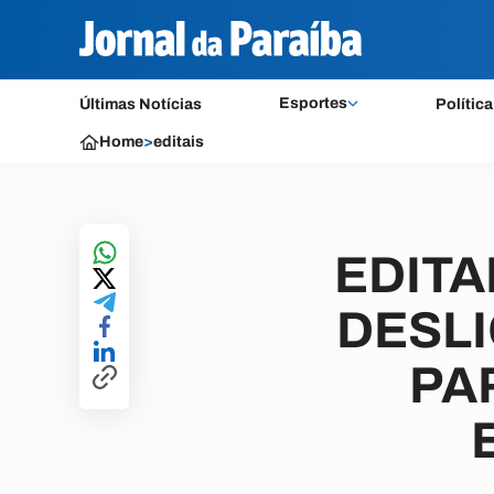
Esportes
Últimas Notícias
Política
Home
>
editais
EDITA
DESL
PA