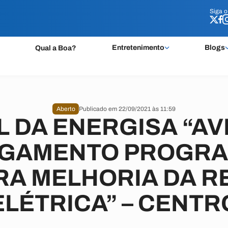
Siga 
Siga 
Entretenimento
Blogs
Qual a Boa?
Aberto
Publicado em 22/09/2021 às 11:59
L DA ENERGISA “AV
IGAMENTO PROGR
RA MELHORIA DA R
ELÉTRICA” – CENTR