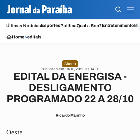
Esportes
Entretenimento
Bl
Últimas Notícias
Política
Qual a Boa?
Home
>
editais
Aberto
Publicado em 18/10/2023 às 14:31
EDITAL DA ENERGISA -
DESLIGAMENTO
PROGRAMADO 22 A 28/10
Ricardo Marinho
Oeste