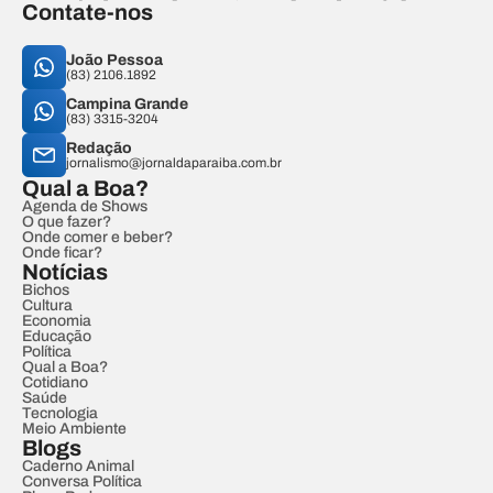
Contate-nos
João Pessoa
(83) 2106.1892
Campina Grande
(83) 3315-3204
Redação
jornalismo@jornaldaparaiba.com.br
Qual a Boa?
Agenda de Shows
O que fazer?
Onde comer e beber?
Onde ficar?
Notícias
Bichos
Cultura
Economia
Educação
Política
Qual a Boa?
Cotidiano
Saúde
Tecnologia
Meio Ambiente
Blogs
Caderno Animal
Conversa Política