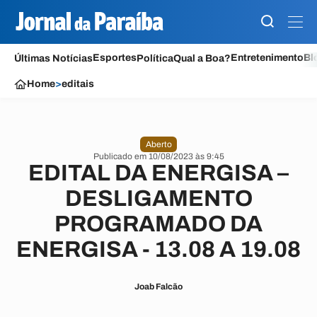
Esportes
Entretenimento
Bl
Últimas Notícias
Política
Qual a Boa?
Home
>
editais
Aberto
Publicado em 10/08/2023 às 9:45
EDITAL DA ENERGISA –
DESLIGAMENTO
PROGRAMADO DA
ENERGISA - 13.08 A 19.08
Joab Falcão