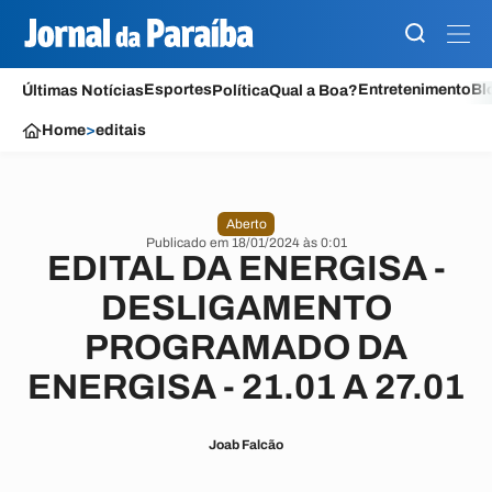
Esportes
Entretenimento
Bl
Últimas Notícias
Política
Qual a Boa?
Home
>
editais
Aberto
Publicado em 18/01/2024 às 0:01
EDITAL DA ENERGISA -
DESLIGAMENTO
PROGRAMADO DA
ENERGISA - 21.01 A 27.01
Joab Falcão