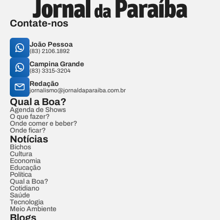
Contate-nos
João Pessoa
(83) 2106.1892
Campina Grande
(83) 3315-3204
Redação
jornalismo@jornaldaparaiba.com.br
Qual a Boa?
Agenda de Shows
O que fazer?
Onde comer e beber?
Onde ficar?
Notícias
Bichos
Cultura
Economia
Educação
Política
Qual a Boa?
Cotidiano
Saúde
Tecnologia
Meio Ambiente
Blogs