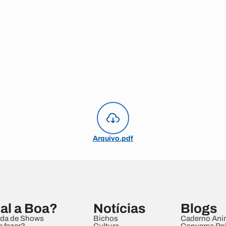
Arquivo.pdf
al a Boa?
Notícias
Blogs
da de Shows
Bichos
Caderno Ani