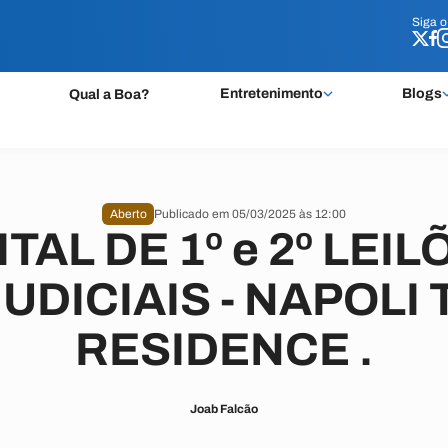
Siga 
Siga 
Entretenimento
Blogs
Qual a Boa?
Aberto
Publicado em 05/03/2025 às 12:00
ITAL DE 1º e 2º LEIL
UDICIAIS - NAPOLI
RESIDENCE .
Joab Falcão