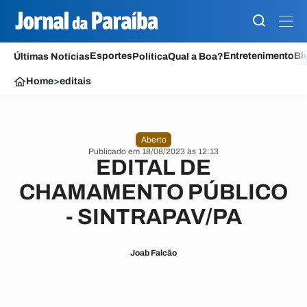
Esportes
Entretenimento
Bl
Últimas Notícias
Política
Qual a Boa?
Home
>
editais
Aberto
Publicado em 18/08/2023 às 12:13
EDITAL DE
CHAMAMENTO PÚBLICO
- SINTRAPAV/PA
Joab Falcão