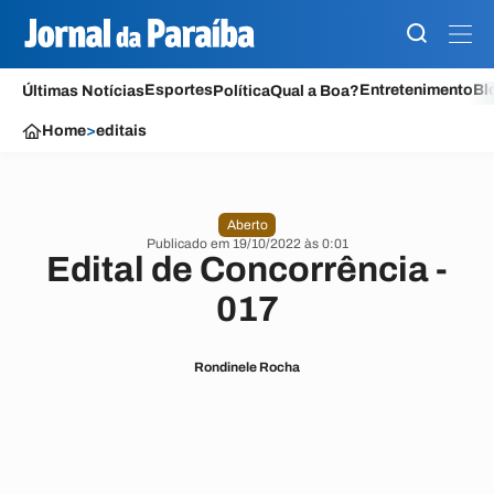
Esportes
Entretenimento
Bl
Últimas Notícias
Política
Qual a Boa?
Home
>
editais
Aberto
Publicado em 19/10/2022 às 0:01
Edital de Concorrência -
017
Rondinele Rocha