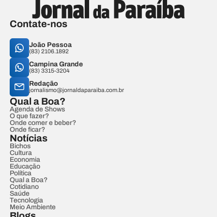
Contate-nos
João Pessoa
(83) 2106.1892
Campina Grande
(83) 3315-3204
Redação
jornalismo@jornaldaparaiba.com.br
Qual a Boa?
Agenda de Shows
O que fazer?
Onde comer e beber?
Onde ficar?
Notícias
Bichos
Cultura
Economia
Educação
Política
Qual a Boa?
Cotidiano
Saúde
Tecnologia
Meio Ambiente
Blogs