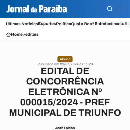
Esportes
Entretenimento
Bl
Últimas Notícias
Política
Qual a Boa?
Home
>
editais
Aberto
Publicado em 23/07/2024 às 11:29
EDITAL DE
CONCORRÊNCIA
ELETRÔNICA Nº
000015/2024 - PREF
MUNICIPAL DE TRIUNFO
Joab Falcão