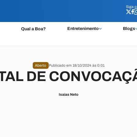
Siga 
Siga 
Entretenimento
Blogs
Qual a Boa?
Aberto
Publicado em 18/10/2024 às 0:01
TAL DE CONVOCAÇ
Isaias Neto