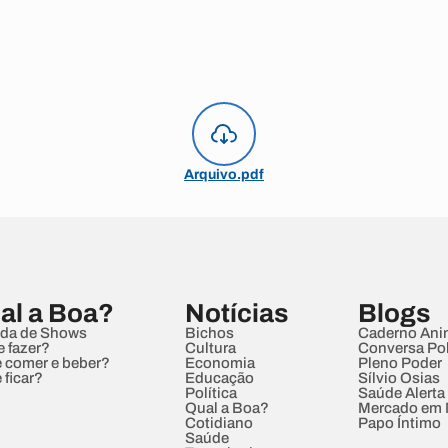
Arquivo.pdf
al a Boa?
Notícias
Blogs
da de Shows
Bichos
Caderno Ani
e fazer?
Cultura
Conversa Pol
 comer e beber?
Economia
Pleno Poder
 ficar?
Educação
Sílvio Osias
Política
Saúde Alerta
Qual a Boa?
Mercado em
Cotidiano
Papo Íntimo
Saúde