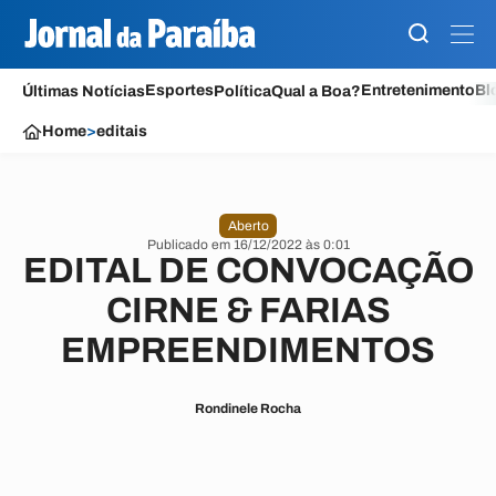
Esportes
Entretenimento
Bl
Últimas Notícias
Política
Qual a Boa?
Home
>
editais
Aberto
Publicado em 16/12/2022 às 0:01
EDITAL DE CONVOCAÇÃO
CIRNE & FARIAS
EMPREENDIMENTOS
Rondinele Rocha