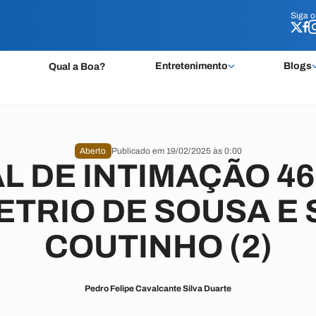
Siga 
Siga 
Entretenimento
Blogs
Qual a Boa?
Aberto
Publicado em 19/02/2025 às 0:00
L DE INTIMAÇÃO 46
TRIO DE SOUSA E 
COUTINHO (2)
Pedro Felipe Cavalcante Silva Duarte