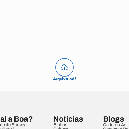
Arquivo.pdf
al a Boa?
Notícias
Blogs
da de Shows
Bichos
Caderno Ani