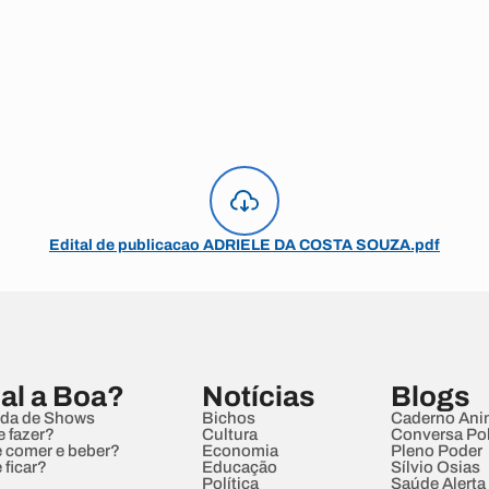
Edital de publicacao ADRIELE DA COSTA SOUZA.pdf
al a Boa?
Notícias
Blogs
da de Shows
Bichos
Caderno Ani
e fazer?
Cultura
Conversa Pol
 comer e beber?
Economia
Pleno Poder
 ficar?
Educação
Sílvio Osias
Política
Saúde Alerta