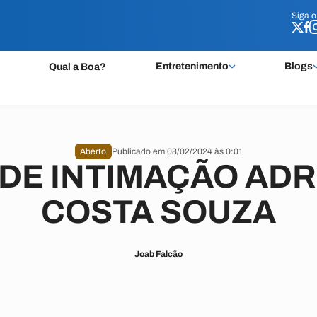
Siga 
Siga 
Entretenimento
Blogs
Qual a Boa?
Aberto
Publicado em 08/02/2024 às 0:01
 DE INTIMAÇÃO ADR
COSTA SOUZA
Joab Falcão