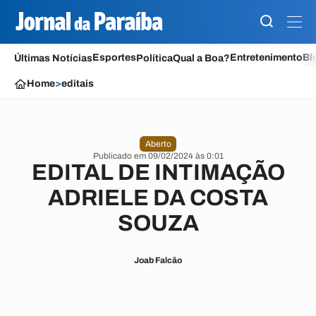
Esportes
Entretenimento
Bl
Últimas Notícias
Política
Qual a Boa?
Home
>
editais
Aberto
Publicado em 09/02/2024 às 0:01
EDITAL DE INTIMAÇÃO
ADRIELE DA COSTA
SOUZA
Joab Falcão