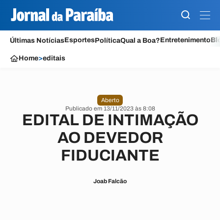
Esportes
Entretenimento
Bl
Últimas Notícias
Política
Qual a Boa?
Home
>
editais
Aberto
Publicado em 13/11/2023 às 8:08
EDITAL DE INTIMAÇÃO
AO DEVEDOR
FIDUCIANTE
Joab Falcão