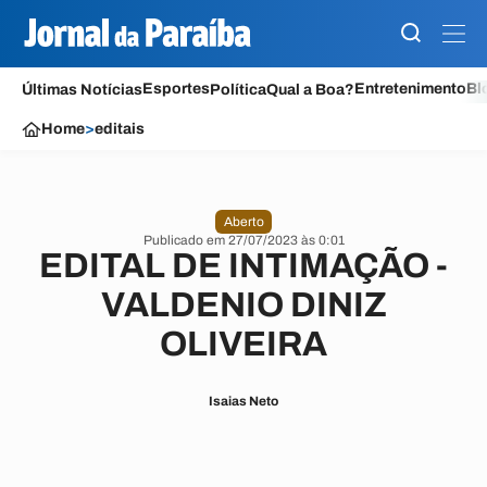
Esportes
Entretenimento
Bl
Últimas Notícias
Política
Qual a Boa?
Home
>
editais
Aberto
Publicado em 27/07/2023 às 0:01
EDITAL DE INTIMAÇÃO -
VALDENIO DINIZ
OLIVEIRA
Isaias Neto