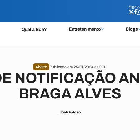
Siga 
Siga 
Entretenimento
Blogs
Qual a Boa?
Aberto
Publicado em 25/01/2024 às 0:01
DE NOTIFICAÇÃO 
BRAGA ALVES
Joab Falcão