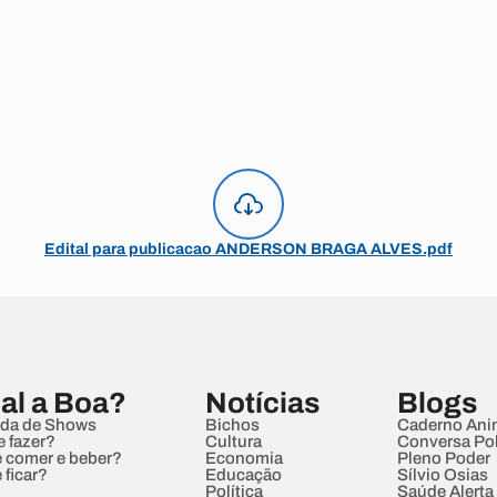
Edital para publicacao ANDERSON BRAGA ALVES.pdf
al a Boa?
Notícias
Blogs
da de Shows
Bichos
Caderno Ani
e fazer?
Cultura
Conversa Pol
 comer e beber?
Economia
Pleno Poder
 ficar?
Educação
Sílvio Osias
Política
Saúde Alerta