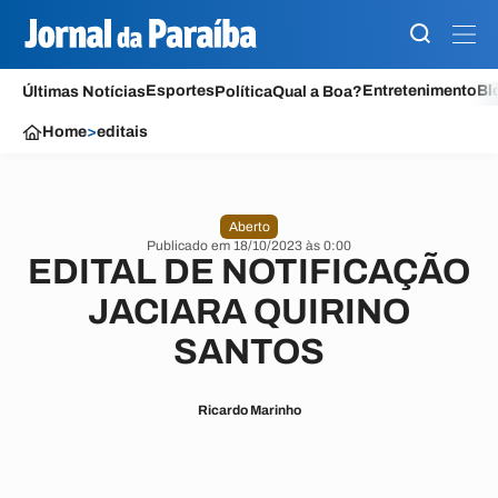
Esportes
Entretenimento
Bl
Últimas Notícias
Política
Qual a Boa?
Home
>
editais
Aberto
Publicado em 18/10/2023 às 0:00
EDITAL DE NOTIFICAÇÃO
JACIARA QUIRINO
SANTOS
Ricardo Marinho