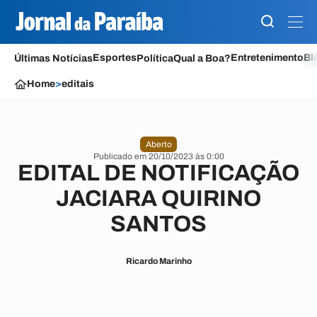
Esportes
Entretenimento
Bl
Últimas Notícias
Política
Qual a Boa?
Home
>
editais
Aberto
Publicado em 20/10/2023 às 0:00
EDITAL DE NOTIFICAÇÃO
JACIARA QUIRINO
SANTOS
Ricardo Marinho