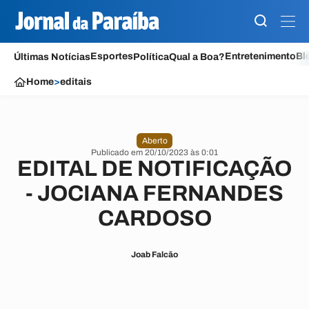
Esportes
Entretenimento
Bl
Últimas Notícias
Política
Qual a Boa?
Home
>
editais
Aberto
Publicado em 20/10/2023 às 0:01
EDITAL DE NOTIFICAÇÃO
- JOCIANA FERNANDES
CARDOSO
Joab Falcão