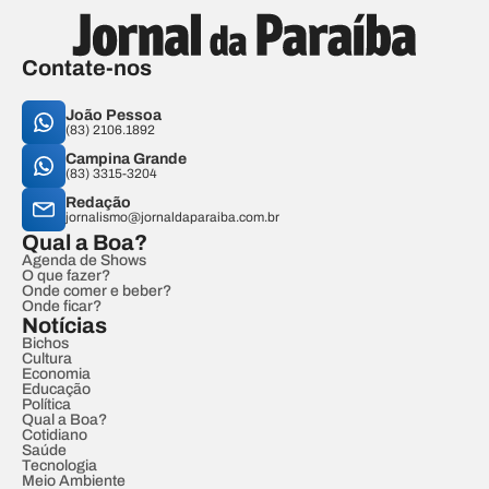
Contate-nos
João Pessoa
(83) 2106.1892
Campina Grande
(83) 3315-3204
Redação
jornalismo@jornaldaparaiba.com.br
Qual a Boa?
Agenda de Shows
O que fazer?
Onde comer e beber?
Onde ficar?
Notícias
Bichos
Cultura
Economia
Educação
Política
Qual a Boa?
Cotidiano
Saúde
Tecnologia
Meio Ambiente