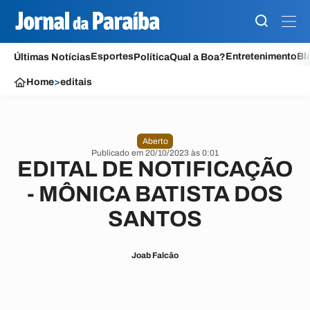
Esportes
Entretenimento
Bl
Últimas Notícias
Política
Qual a Boa?
Home
>
editais
Aberto
Publicado em 20/10/2023 às 0:01
EDITAL DE NOTIFICAÇÃO
- MÔNICA BATISTA DOS
SANTOS
Joab Falcão