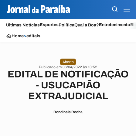
Esportes
Entretenimento
Bl
Últimas Notícias
Política
Qual a Boa?
Home
>
editais
Aberto
Publicado em 06/04/2022 às 10:52
EDITAL DE NOTIFICAÇÃO
- USUCAPIÃO
EXTRAJUDICIAL
Rondinele Rocha