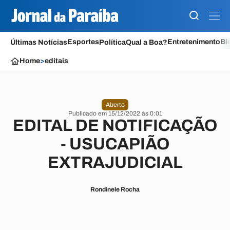
Esportes
Entretenimento
Bl
Últimas Notícias
Política
Qual a Boa?
Home
>
editais
Aberto
Publicado em 15/12/2022 às 0:01
EDITAL DE NOTIFICAÇÃO
- USUCAPIÃO
EXTRAJUDICIAL
Rondinele Rocha