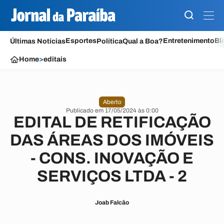
Esportes
Entretenimento
Bl
Últimas Notícias
Política
Qual a Boa?
Home
>
editais
Aberto
Publicado em 17/05/2024 às 0:00
EDITAL DE RETIFICAÇÃO
DAS ÁREAS DOS IMÓVEIS
- CONS. INOVAÇÃO E
SERVIÇOS LTDA - 2
Joab Falcão