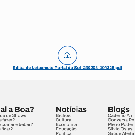
Edital do Loteameto Portal do Sol_230208_104328.pdf
al a Boa?
Notícias
Blogs
da de Shows
Bichos
Caderno Ani
e fazer?
Cultura
Conversa Pol
 comer e beber?
Economia
Pleno Poder
 ficar?
Educação
Sílvio Osias
Política
Saúde Alerta