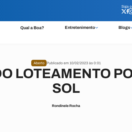
Siga 
Siga 
Entretenimento
Blogs
Qual a Boa?
Aberto
Publicado em 10/02/2023 às 0:01
DO LOTEAMENTO P
SOL
Rondinele Rocha