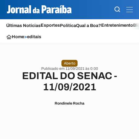
Esportes
Entretenimento
Bl
Últimas Notícias
Política
Qual a Boa?
Home
>
editais
Aberto
Publicado em 11/09/2021 às 0:00
EDITAL DO SENAC -
11/09/2021
Rondinele Rocha