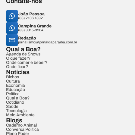
Contate-nos
João Pessoa
(83) 2106.1892
Campina Grande
(83) 3315-3204
Redação
jornalismo@jornaldaparaiba.com.br
Qual a Boa?
Agenda de Shows
O que fazer?
Onde comer e beber?
Onde ficar?
Notícias
Bichos
Cultura
Economia
Educação
Política
Qual a Boa?
Cotidiano
Saúde
Tecnologia
Meio Ambiente
Blogs
Caderno Animal
Conversa Política
Pleno Poder