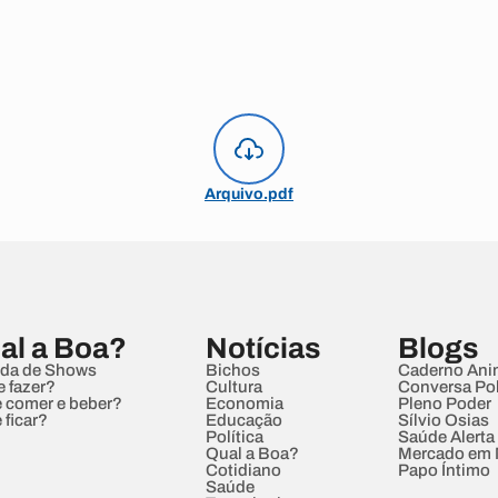
Arquivo.pdf
al a Boa?
Notícias
Blogs
da de Shows
Bichos
Caderno Ani
e fazer?
Cultura
Conversa Pol
 comer e beber?
Economia
Pleno Poder
 ficar?
Educação
Sílvio Osias
Política
Saúde Alerta
Qual a Boa?
Mercado em
Cotidiano
Papo Íntimo
Saúde