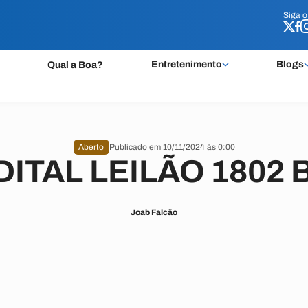
Siga 
Siga 
Entretenimento
Blogs
Qual a Boa?
Aberto
Publicado em 10/11/2024 às 0:00
DITAL LEILÃO 1802 B
Joab Falcão