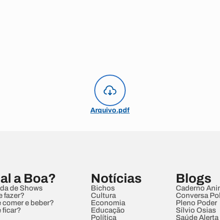
Arquivo.pdf
al a Boa?
Notícias
Blogs
da de Shows
Bichos
Caderno Ani
e fazer?
Cultura
Conversa Pol
 comer e beber?
Economia
Pleno Poder
 ficar?
Educação
Sílvio Osias
Política
Saúde Alerta