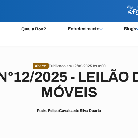
Siga 
Siga 
Entretenimento
Blogs
Qual a Boa?
Aberto
Publicado em 12/09/2025 às 0:00
N°12/2025 - LEILÃO
MÓVEIS
Pedro Felipe Cavalcante Silva Duarte