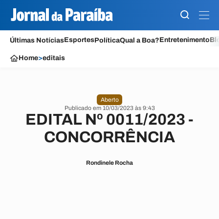
Esportes
Entretenimento
Bl
Últimas Notícias
Política
Qual a Boa?
Home
>
editais
Aberto
Publicado em 10/03/2023 às 9:43
EDITAL Nº 0011/2023 -
CONCORRÊNCIA
Rondinele Rocha