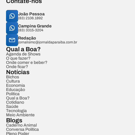
Contate-nos
João Pessoa
(83) 2106.1892
Campina Grande
(83) 3315-3204
Redação
jornalismo@jornaldaparaiba.com.br
Qual a Boa?
Agenda de Shows
O que fazer?
Onde comer e beber?
Onde ficar?
Notícias
Bichos
Cultura
Economia
Educação
Política
Qual a Boa?
Cotidiano
Saúde
Tecnologia
Meio Ambiente
Blogs
Caderno Animal
Conversa Política
Pleno Poder