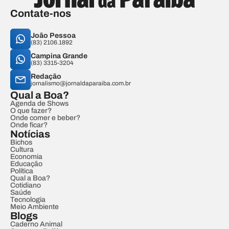
Contate-nos
João Pessoa
(83) 2106.1892
Campina Grande
(83) 3315-3204
Redação
jornalismo@jornaldaparaiba.com.br
Qual a Boa?
Agenda de Shows
O que fazer?
Onde comer e beber?
Onde ficar?
Notícias
Bichos
Cultura
Economia
Educação
Política
Qual a Boa?
Cotidiano
Saúde
Tecnologia
Meio Ambiente
Blogs
Caderno Animal