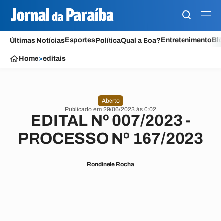
Esportes
Entretenimento
Bl
Últimas Notícias
Política
Qual a Boa?
Home
>
editais
Aberto
Publicado em 29/06/2023 às 0:02
EDITAL Nº 007/2023 -
PROCESSO Nº 167/2023
Rondinele Rocha