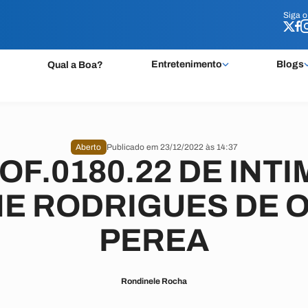
Siga 
Siga 
Entretenimento
Blogs
Qual a Boa?
Aberto
Publicado em 23/12/2022 às 14:37
OF.0180.22 DE INT
E RODRIGUES DE O
PEREA
Rondinele Rocha