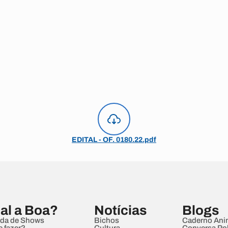
EDITAL - OF. 0180.22.pdf
al a Boa?
Notícias
Blogs
da de Shows
Bichos
Caderno Ani