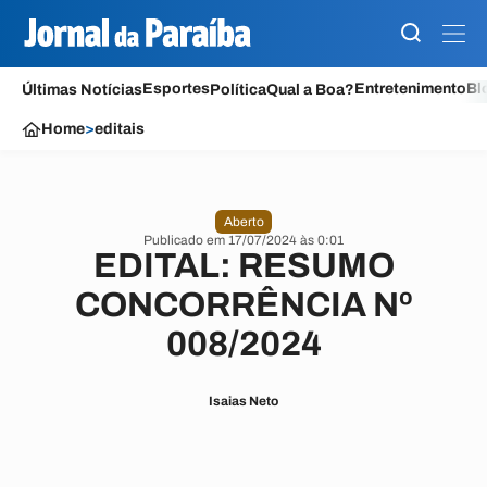
Esportes
Entretenimento
Bl
Últimas Notícias
Política
Qual a Boa?
Home
>
editais
Aberto
Publicado em 17/07/2024 às 0:01
EDITAL: RESUMO
CONCORRÊNCIA Nº
008/2024
Isaias Neto