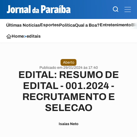
Esportes
Entretenimento
Bl
Últimas Notícias
Política
Qual a Boa?
Home
>
editais
Aberto
Publicado em 29/01/2024 às 17:40
EDITAL: RESUMO DE
EDITAL - 001.2024 -
RECRUTAMENTO E
SELECAO
Isaias Neto