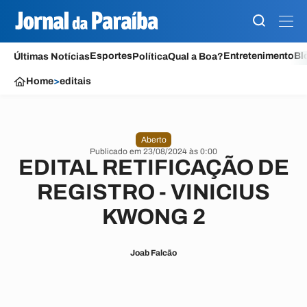
Esportes
Entretenimento
Bl
Últimas Notícias
Política
Qual a Boa?
Home
>
editais
Aberto
Publicado em 23/08/2024 às 0:00
EDITAL RETIFICAÇÃO DE
REGISTRO - VINICIUS
KWONG 2
Joab Falcão