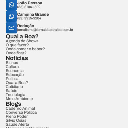
João Pessoa
(83) 2106.1892
Campina Grande
(83) 3315-3204
Redação
jornalismo@jornaldaparaiba.com.br
Qual a Boa?
Agenda de Shows
O que fazer?
Onde comer e beber?
Onde ficar?
Notícias
Bichos
Cultura
Economia
Educação
Política
Qual a Boa?
Cotidiano
Saúde
Tecnologia
Meio Ambiente
Blogs
Caderno Animal
Conversa Política
Pleno Poder
Sílvio Osias
Saúde Alerta