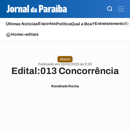
Esportes
Entretenimento
Bl
Últimas Notícias
Política
Qual a Boa?
Home
>
editais
Aberto
Publicado em 23/03/2023 às 0:02
Edital:013 Concorrência
Rondinele Rocha