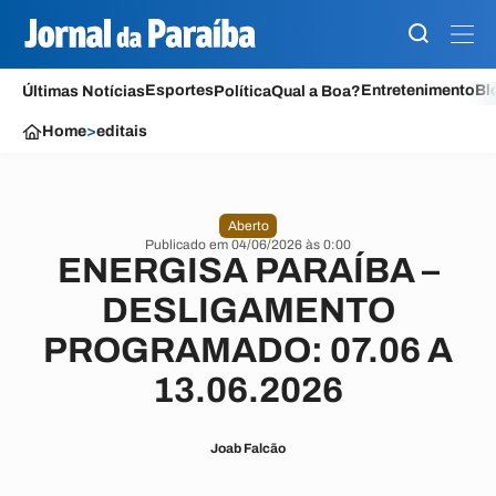
Esportes
Entretenimento
Bl
Últimas Notícias
Política
Qual a Boa?
Home
>
editais
Aberto
Publicado em 04/06/2026 às 0:00
ENERGISA PARAÍBA –
DESLIGAMENTO
PROGRAMADO: 07.06 A
13.06.2026
Joab Falcão