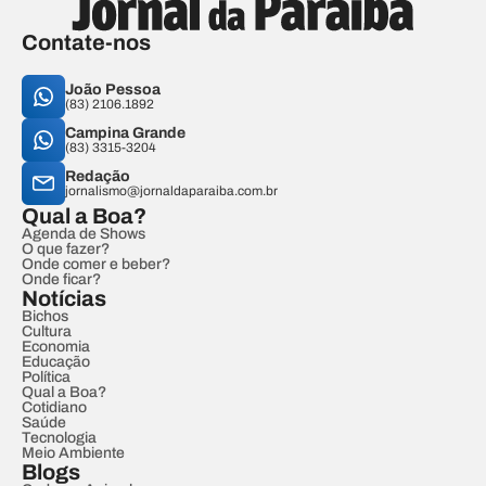
Contate-nos
João Pessoa
(83) 2106.1892
Campina Grande
(83) 3315-3204
Redação
jornalismo@jornaldaparaiba.com.br
Qual a Boa?
Agenda de Shows
O que fazer?
Onde comer e beber?
Onde ficar?
Notícias
Bichos
Cultura
Economia
Educação
Política
Qual a Boa?
Cotidiano
Saúde
Tecnologia
Meio Ambiente
Blogs