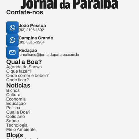
Contate-nos
João Pessoa
(83) 2106.1892
Campina Grande
(83) 3315-3204
Redação
jornalismo@jornaldaparaiba.com.br
Qual a Boa?
Agenda de Shows
O que fazer?
Onde comer e beber?
Onde ficar?
Notícias
Bichos
Cultura
Economia
Educação
Política
Qual a Boa?
Cotidiano
Saúde
Tecnologia
Meio Ambiente
Blogs