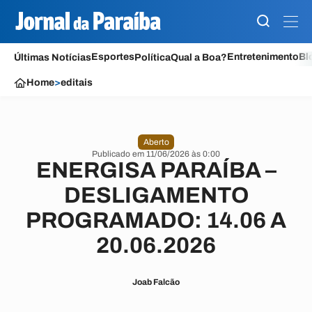
Esportes
Entretenimento
Bl
Últimas Notícias
Política
Qual a Boa?
Home
>
editais
Aberto
Publicado em 11/06/2026 às 0:00
ENERGISA PARAÍBA –
DESLIGAMENTO
PROGRAMADO: 14.06 A
20.06.2026
Joab Falcão