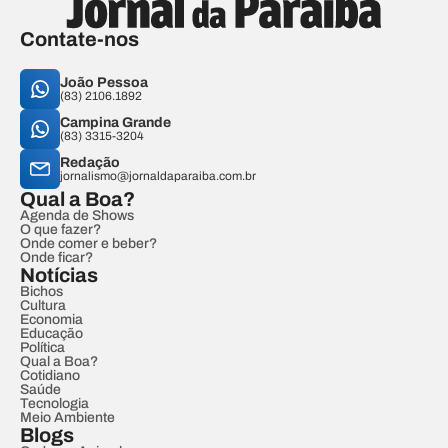
Contate-nos
João Pessoa
(83) 2106.1892
Campina Grande
(83) 3315-3204
Redação
jornalismo@jornaldaparaiba.com.br
Qual a Boa?
Agenda de Shows
O que fazer?
Onde comer e beber?
Onde ficar?
Notícias
Bichos
Cultura
Economia
Educação
Política
Qual a Boa?
Cotidiano
Saúde
Tecnologia
Meio Ambiente
Blogs