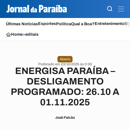
Esportes
Entretenimento
Bl
Últimas Notícias
Política
Qual a Boa?
Home
>
editais
Aberto
Publicado em 23/10/2025 às 0:00
ENERGISA PARAÍBA –
DESLIGAMENTO
PROGRAMADO: 26.10 A
01.11.2025
Joab Falcão