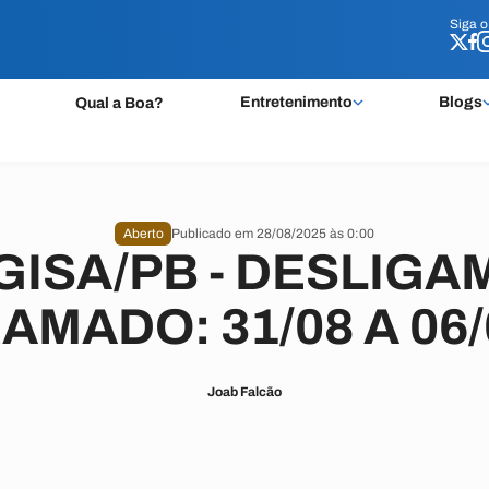
Siga 
Siga 
Entretenimento
Blogs
Qual a Boa?
Aberto
Publicado em 28/08/2025 às 0:00
ISA/PB - DESLIG
MADO: 31/08 A 06/
Joab Falcão