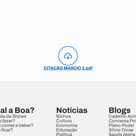
CITAÇÃO MARCIO 2.pdf
al a Boa?
Notícias
Blogs
da de Shows
Bichos
Caderno Ani
e fazer?
Cultura
Conversa Pol
 comer e beber?
Economia
Pleno Poder
 ficar?
Educação
Sílvio Osias
Política
Saúde Alerta