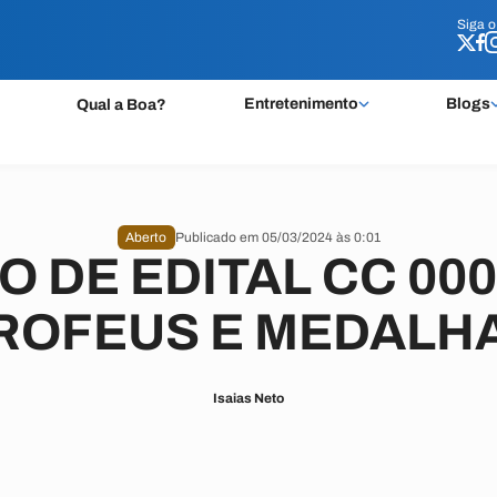
Siga 
Siga 
Entretenimento
Blogs
Qual a Boa?
Aberto
Publicado em 05/03/2024 às 0:01
 DE EDITAL CC 0004
ROFEUS E MEDALH
Isaias Neto