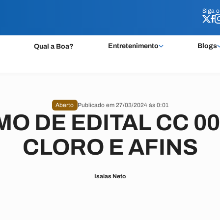
Siga 
Siga 
Entretenimento
Blogs
Qual a Boa?
Aberto
Publicado em 27/03/2024 às 0:01
O DE EDITAL CC 001
CLORO E AFINS
Isaias Neto