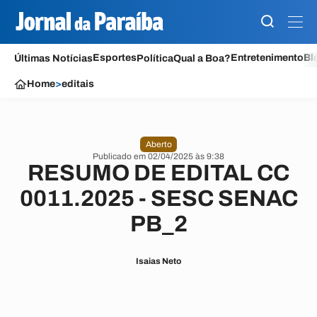
Esportes
Entretenimento
Bl
Últimas Notícias
Política
Qual a Boa?
Home
>
editais
Aberto
Publicado em 02/04/2025 às 9:38
RESUMO DE EDITAL CC
0011.2025 - SESC SENAC
PB_2
Isaias Neto