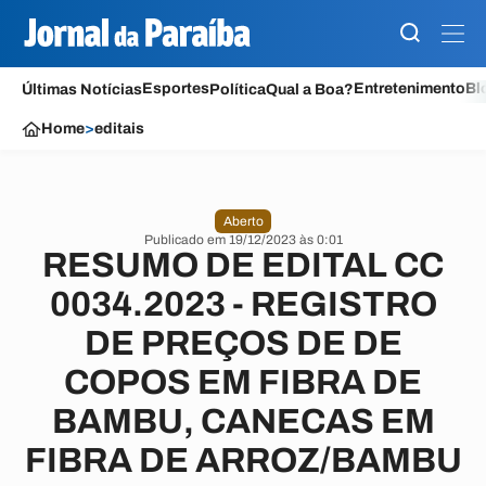
Esportes
Entretenimento
Bl
Últimas Notícias
Política
Qual a Boa?
Home
>
editais
Aberto
Publicado em 19/12/2023 às 0:01
RESUMO DE EDITAL CC
0034.2023 - REGISTRO
DE PREÇOS DE DE
COPOS EM FIBRA DE
BAMBU, CANECAS EM
FIBRA DE ARROZ/BAMBU