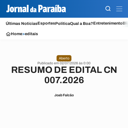
Esportes
Entretenimento
Bl
Últimas Notícias
Política
Qual a Boa?
Home
>
editais
Aberto
Publicado em 02/07/2026 às 0:00
RESUMO DE EDITAL CN
007.2026
Joab Falcão