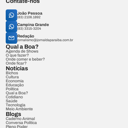
Contate-nos
João Pessoa
(83) 2106.1892
Campina Grande
(83) 3315-3204
Redação
jornalismo@jornaldaparaiba.com.br
Qual a Boa?
Agenda de Shows
O que fazer?
Onde comer e beber?
Onde ficar?
Notícias
Bichos
Cultura
Economia
Educação
Política
Qual a Boa?
Cotidiano
Saúde
Tecnologia
Meio Ambiente
Blogs
Caderno Animal
Conversa Política
Pleno Poder