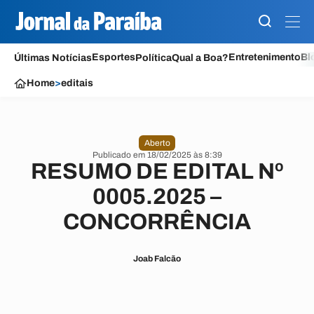
Esportes
Entretenimento
Bl
Últimas Notícias
Política
Qual a Boa?
Home
>
editais
Aberto
Publicado em 18/02/2025 às 8:39
RESUMO DE EDITAL Nº
0005.2025 –
CONCORRÊNCIA
Joab Falcão