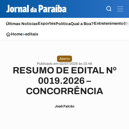
Esportes
Entretenimento
Bl
Últimas Notícias
Política
Qual a Boa?
Home
>
editais
Aberto
Publicado em 02/07/2026 às 10:46
RESUMO DE EDITAL Nº
0019.2026 –
CONCORRÊNCIA
Joab Falcão