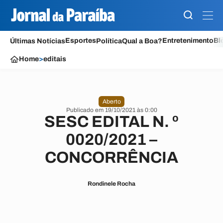
Esportes
Entretenimento
Bl
Últimas Notícias
Política
Qual a Boa?
Home
>
editais
Aberto
Publicado em 19/10/2021 às 0:00
SESC EDITAL N. º
0020/2021 –
CONCORRÊNCIA
Rondinele Rocha